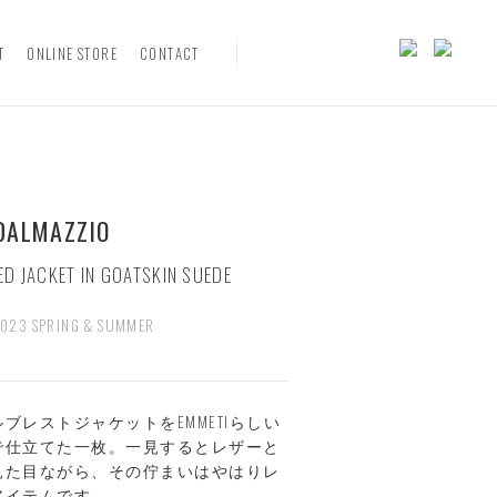
T
ONLINE STORE
CONTACT
DALMAZZIO
D JACKET IN GOATSKIN SUEDE
2023 SPRING & SUMMER
ブレストジャケットをEMMETIらしい
で仕立てた一枚。一見するとレザーと
見た目ながら、その佇まいはやはりレ
アイテムです。