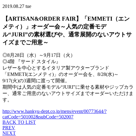
2019.08.27 tue
【ARTISAN&ORDER FAIR】「EMMETI（エン
メティ）」オーダー会～人気の定番モデ
ル“JURI”の素材選びや、通常展開のないアウトサ
イズまでご用意～
◎8月28日（水）～9月17日（火）
◎4階 『サード スタイル』
レザーを中心とするイタリア製アウターブランド
「EMMETI(エンメティ)」のオーダー会を、8/28(水)～
9/17(火)の3週間に渡って開催。
期間中は人気の定番モデル“JURI”に乗せる素材やジップカラ
ー、通常ご用意のないアウトサイズまでオーダーいただけま
す。
http://www.hankyu-dept.co.jp/mens/event/00773644/?
catCode=501002&subCode=502007
BACK TO LIST
PREV
NEXT