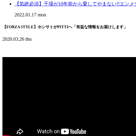
【気絶必須】干場が10年前から愛してやまない!!エン
2022.01.17 mon
【FORZA STYLE】ホシサトがPITTIへ「有益な情報をお届けします」
2020.03.26 thu